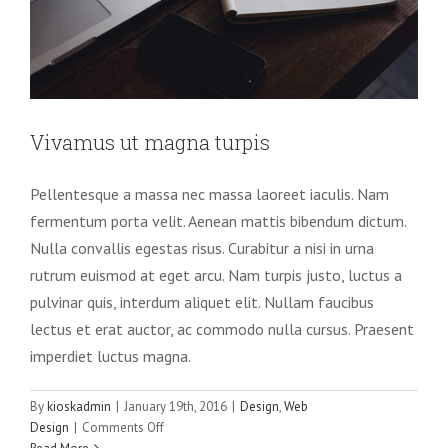
Vivamus ut magna turpis
Pellentesque a massa nec massa laoreet iaculis. Nam
fermentum porta velit. Aenean mattis bibendum dictum.
Nulla convallis egestas risus. Curabitur a nisi in urna
rutrum euismod at eget arcu. Nam turpis justo, luctus a
pulvinar quis, interdum aliquet elit. Nullam faucibus
lectus et erat auctor, ac commodo nulla cursus. Praesent
imperdiet luctus magna.
By
kioskadmin
|
January 19th, 2016
|
Design
,
Web
Aliquam luctus sem massa
on
Design
|
Comments Off
Design
Technology
Vivamus