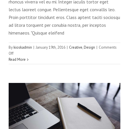
rhoncus viverra vel eu mi. Integer iaculis tortor eget
lectus laoreet congue. Pellentesque eget convallis leo.
Proin porttitor tincidunt eros. Class aptent taciti sociosqu
ad litora torquent per conubia nostra, per inceptos
himenaeos. "Quisque eleifend
By
kioskadmin
|
January 19th, 2016
|
Creative
,
Design
|
Comments
Vivamus ut magna turpis
on
Off
Design
Web Design
Aliquam
Read More
congue
semper
metus