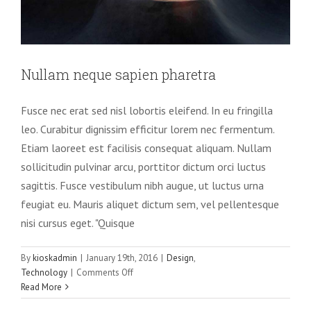
Nullam neque sapien pharetra
Fusce nec erat sed nisl lobortis eleifend. In eu fringilla
leo. Curabitur dignissim efficitur lorem nec fermentum.
Etiam laoreet est facilisis consequat aliquam. Nullam
sollicitudin pulvinar arcu, porttitor dictum orci luctus
sagittis. Fusce vestibulum nibh augue, ut luctus urna
feugiat eu. Mauris aliquet dictum sem, vel pellentesque
nisi cursus eget. "Quisque
By
kioskadmin
|
January 19th, 2016
|
Design
,
Aliquam congue semper metus
on
Technology
|
Comments Off
Creative
Design
Nullam
Read More
neque