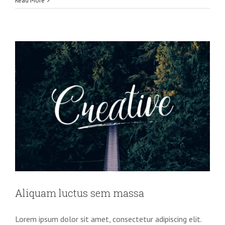
Read More
ut
magna
turpis
Aliquam luctus sem massa
Lorem ipsum dolor sit amet, consectetur adipiscing elit.