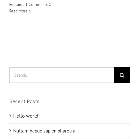
on
Featured
|
Comments Off
Integer
Read More
non
ligula
libero
Search
for:
Recent Posts
Hello world!
Nullam neque sapien pharetra