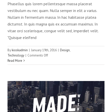
Phasellus quis lorem pellentesque massa placerat
vestibulum eu nec quam. Nulla semper in elit a varius.
Nullam in fermentum massa. In hac habitasse platea
dictumst. In quis magna quis ex accumsan maximus. In
vitae orci scelerisque, congue velit sed, imperdiet velit.
"Quisque eleifend
By
kioskadmin
|
January 19th, 2016
|
Design
,
Integer non ligula libero
on
Technology
|
Comments Off
Creative
Design
Featured
Aliquam
Read More
luctus
sem
massa